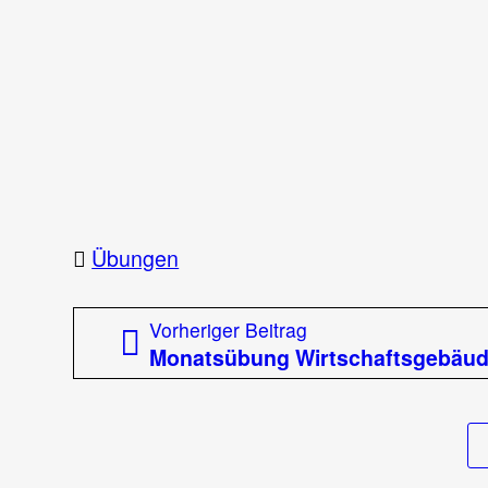
Übungen
Beitragsnavigation
Vorheriger
Vorheriger Beitrag
Beitrag:
Monatsübung Wirtschaftsgebäu