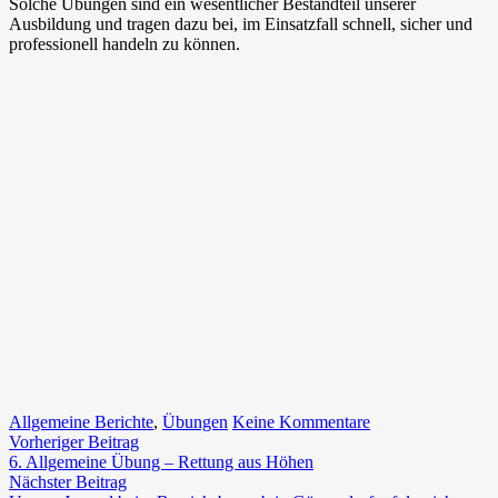
Solche Übungen sind ein wesentlicher Bestandteil unserer
Ausbildung und tragen dazu bei, im Einsatzfall schnell, sicher und
professionell handeln zu können.
zu
Allgemeine Berichte
,
Übungen
Keine Kommentare
Beitragsnavigation
Vorheriger
7.
Vorheriger Beitrag
Beitrag:
Allgemeine
6. Allgemeine Übung – Rettung aus Höhen
Nächster
Übung
Nächster Beitrag