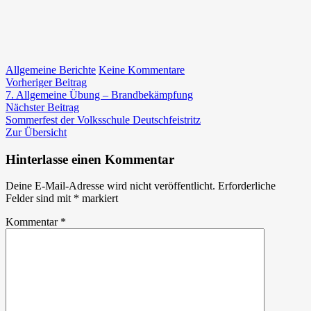
zu
Allgemeine Berichte
Keine Kommentare
Beitragsnavigation
Vorheriger
Unsere
Vorheriger Beitrag
Beitrag:
Jugend
7. Allgemeine Übung – Brandbekämpfung
Nächster
beim
Nächster Beitrag
Beitrag:
Bereichsbewerb
Sommerfest der Volksschule Deutschfeistritz
in
Zur Übersicht
Gössendorf
erfolgreich
Hinterlasse einen Kommentar
Deine E-Mail-Adresse wird nicht veröffentlicht.
Erforderliche
Felder sind mit
*
markiert
Kommentar
*