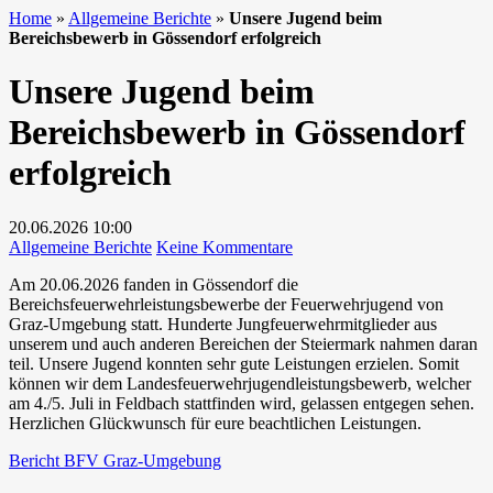
Home
»
Allgemeine Berichte
»
Unsere Jugend beim
Bereichsbewerb in Gössendorf erfolgreich
Unsere Jugend beim
Bereichsbewerb in Gössendorf
erfolgreich
20.06.2026
10:00
zu
Allgemeine Berichte
Keine Kommentare
Unsere
Am 20.06.2026 fanden in Gössendorf die
Jugend
Bereichsfeuerwehrleistungsbewerbe der Feuerwehrjugend von
beim
Graz-Umgebung statt. Hunderte Jungfeuerwehrmitglieder aus
Bereichsbewerb
unserem und auch anderen Bereichen der Steiermark nahmen daran
in
teil. Unsere Jugend konnten sehr gute Leistungen erzielen. Somit
Gössendorf
können wir dem Landesfeuerwehrjugendleistungsbewerb, welcher
erfolgreich
am 4./5. Juli in Feldbach stattfinden wird, gelassen entgegen sehen.
Herzlichen Glückwunsch für eure beachtlichen Leistungen.
Bericht BFV Graz-Umgebung