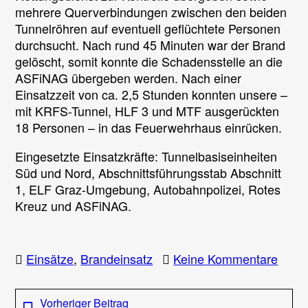
mehrere Querverbindungen zwischen den beiden
Tunnelröhren auf eventuell geflüchtete Personen
durchsucht. Nach rund 45 Minuten war der Brand
gelöscht, somit konnte die Schadensstelle an die
ASFiNAG übergeben werden. Nach einer
Einsatzzeit von ca. 2,5 Stunden konnten unsere –
mit KRFS-Tunnel, HLF 3 und MTF ausgerückten
18 Personen – in das Feuerwehrhaus einrücken.
Eingesetzte Einsatzkräfte: Tunnelbasiseinheiten
Süd und Nord, Abschnittsführungsstab Abschnitt
1, ELF Graz-Umgebung, Autobahnpolizei, Rotes
Kreuz und ASFiNAG.
zu
Einsätze
,
Brandeinsatz
Keine Kommentare
LKW
Bran
Beitragsnavigation
Vorheriger
Vorheriger Beitrag
im