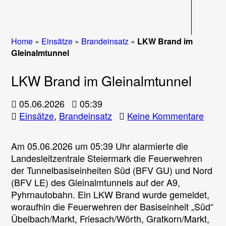
Navigati
Home
»
Einsätze
»
Brandeinsatz
»
LKW Brand im
Gleinalmtunnel
LKW Brand im Gleinalmtunnel
05.06.2026
05:39
zu
Einsätze
,
Brandeinsatz
Keine Kommentare
LKW
Bran
Am 05.06.2026 um 05:39 Uhr alarmierte die
im
Landesleitzentrale Steiermark die Feuerwehren
Glein
der Tunnelbasiseinheiten Süd (BFV GU) und Nord
(BFV LE) des Gleinalmtunnels auf der A9,
Pyhrnautobahn. Ein LKW Brand wurde gemeldet,
woraufhin die Feuerwehren der Basiseinheit „Süd“
Übelbach/Markt, Friesach/Wörth, Gratkorn/Markt,