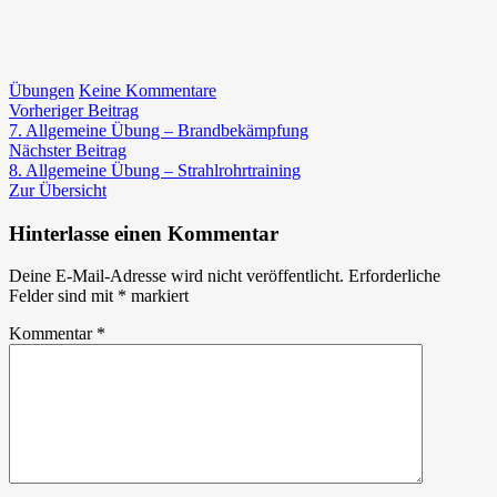
zu
Übungen
Keine Kommentare
Beitragsnavigation
Vorheriger
Gruppenübung
Vorheriger Beitrag
Beitrag:
technische
7. Allgemeine Übung – Brandbekämpfung
Nächster
Menschenrettung
Nächster Beitrag
Beitrag:
8. Allgemeine Übung – Strahlrohrtraining
Zur Übersicht
Hinterlasse einen Kommentar
Deine E-Mail-Adresse wird nicht veröffentlicht.
Erforderliche
Felder sind mit
*
markiert
Kommentar
*