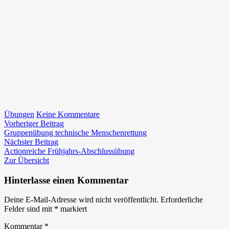
zu
Übungen
Keine Kommentare
Beitragsnavigation
Vorheriger
8.
Vorheriger Beitrag
Beitrag:
Allgemeine
Gruppenübung technische Menschenrettung
Nächster
Übung
Nächster Beitrag
Beitrag:
–
Actionreiche Frühjahrs-Abschlussübung
Strahlrohrtraining
Zur Übersicht
Hinterlasse einen Kommentar
Deine E-Mail-Adresse wird nicht veröffentlicht.
Erforderliche
Felder sind mit
*
markiert
Kommentar
*