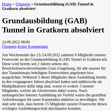
Home
»
Übungen
»
Grundausbildung (GAB) Tunnel in
Gratkorn absolviert
Grundausbildung (GAB)
Tunnel in Gratkorn absolviert
24.09.2022
08:00
zu
Übungen
Keine Kommentare
Grundausbildung
Am Wochenende des 23./24.09.2022 nahmen 6 Mitglieder unserer
(GAB)
Feuerwehr an der Grundausbildung (GAB) Tunnel in Gratkorn teil.
Tunnel
Diese wird bereits seit 2 Jahren seitens des
in
Bereichsfeuerwehrverbandes Graz-Umgebung, für alle unserer für
Gratkorn
den Tunneleinsatz beteiligten Feuerwehren angeboten bzw.
absolviert
ausgerichtet. Während 3 dieser Mitglieder diese Ausbildung bereits
in den vergangenen Jahren absolviert hatten und mittlerweile als
Multiplikatoren dafür tätig sind, waren es weitere 3 unserer
Mitglieder, welche als Absolventen dabei waren. Nach
umfangreicher interner Ausbildung im Vorfeld waren die gestellten
Anforderungen für unser Kameraden mühelos zu bewältigen. Wir
sind sehr stolz, dass bereits 15 Mitglieder unserer Feuerwehr diesen
wichtigen Ausbildungsschritt durchlaufen konnten.