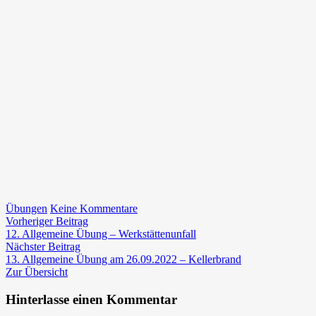
zu
Übungen
Keine Kommentare
Beitragsnavigation
Vorheriger
Grundausbildung
Vorheriger Beitrag
Beitrag:
(GAB)
12. Allgemeine Übung – Werkstättenunfall
Nächster
Tunnel
Nächster Beitrag
Beitrag:
in
13. Allgemeine Übung am 26.09.2022 – Kellerbrand
Gratkorn
Zur Übersicht
absolviert
Hinterlasse einen Kommentar