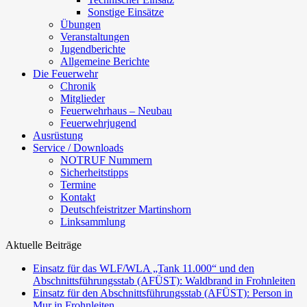
Sonstige Einsätze
Übungen
Veranstaltungen
Jugendberichte
Allgemeine Berichte
Die Feuerwehr
Chronik
Mitglieder
Feuerwehrhaus – Neubau
Feuerwehrjugend
Ausrüstung
Service / Downloads
NOTRUF Nummern
Sicherheitstipps
Termine
Kontakt
Deutschfeistritzer Martinshorn
Linksammlung
Aktuelle Beiträge
Einsatz für das WLF/WLA „Tank 11.000“ und den
Abschnittsführungsstab (AFÜST): Waldbrand in Frohnleiten
Einsatz für den Abschnittsführungsstab (AFÜST): Person in
Mur in Frohnleiten