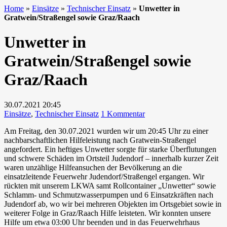
Home
»
Einsätze
»
Technischer Einsatz
»
Unwetter in
Gratwein/Straßengel sowie Graz/Raach
Unwetter in
Gratwein/Straßengel sowie
Graz/Raach
30.07.2021
20:45
zu
Einsätze
,
Technischer Einsatz
1 Kommentar
Unwetter
Am Freitag, den 30.07.2021 wurden wir um 20:45 Uhr zu einer
in
nachbarschaftlichen Hilfeleistung nach Gratwein-Straßengel
Gratwein/Straßengel
angefordert. Ein heftiges Unwetter sorgte für starke Überflutungen
sowie
und schwere Schäden im Ortsteil Judendorf – innerhalb kurzer Zeit
Graz/Raach
waren unzählige Hilfeansuchen der Bevölkerung an die
einsatzleitende Feuerwehr Judendorf/Straßengel ergangen. Wir
rückten mit unserem LKWA samt Rollcontainer „Unwetter“ sowie
Schlamm- und Schmutzwasserpumpen und 6 Einsatzkräften nach
Judendorf ab, wo wir bei mehreren Objekten im Ortsgebiet sowie in
weiterer Folge in Graz/Raach Hilfe leisteten. Wir konnten unsere
Hilfe um etwa 03:00 Uhr beenden und in das Feuerwehrhaus