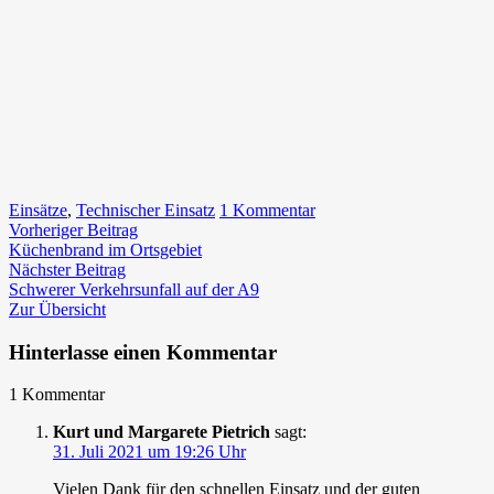
zu
Einsätze
,
Technischer Einsatz
1 Kommentar
Beitragsnavigation
Vorheriger
Unwetter
Vorheriger Beitrag
Beitrag:
in
Küchenbrand im Ortsgebiet
Nächster
Gratwein/Straßengel
Nächster Beitrag
Beitrag:
sowie
Schwerer Verkehrsunfall auf der A9
Graz/Raach
Zur Übersicht
Hinterlasse einen Kommentar
1 Kommentar
Kurt und Margarete Pietrich
sagt:
31. Juli 2021 um 19:26 Uhr
Vielen Dank für den schnellen Einsatz und der guten