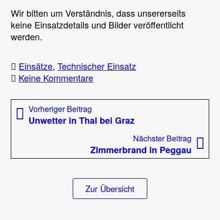
Wir bitten um Verständnis, dass unsererseits
keine Einsatzdetails und Bilder veröffentlicht
werden.
Einsätze
,
Technischer Einsatz
zu
Keine Kommentare
Menschenrettung
in
Beitragsnavigation
Vorheriger
Vorheriger Beitrag
Peggau
Beitrag:
Unwetter in Thal bei Graz
Nächst
Nächster Beitrag
Beitrag
Zimmerbrand in Peggau
Zur Übersicht