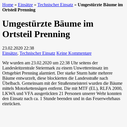
Home
»
Einsätze
»
Technischer Einsatz
»
Umgestürzte Bäume im
Ortsteil Prenning
Umgestürzte Bäume im
Ortsteil Prenning
23.02.2020
22:38
zu
Einsätze
,
Technischer Einsatz
Keine Kommentare
Umgestürzte
Wir wurden am 23.02.2020 um 22:38 Uhr seitens der
Bäume
Landesleitzentrale Steiermark zu einem Unwettereinsatz im
im
Ortsgebiet Prenning alarmiert. Der starke Sturm hatte mehrere
Ortsteil
Bäume entwurzelt, diese blockierten die Landesstraße nach
Prenning
Übelbach. Gemeinsam mit der Straßenmeisterei wurden die Bäume
mittels Motorkettensägen entfernt. Die mit MTF (EL), RLFA 2000,
LKWA und VFA ausgerückten 21 Personen unserer Wehr konnten
den Einsatz nach ca. 1 Stunde beenden und in das Feuerwehrhaus
einrücken.