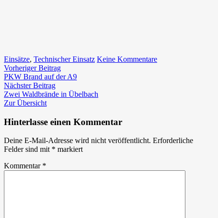
zu
Einsätze
,
Technischer Einsatz
Keine Kommentare
Beitragsnavigation
Vorheriger
Umgestürzte
Vorheriger Beitrag
Beitrag:
Bäume
PKW Brand auf der A9
Nächster
im
Nächster Beitrag
Beitrag:
Ortsteil
Zwei Waldbrände in Übelbach
Prenning
Zur Übersicht
Hinterlasse einen Kommentar
Deine E-Mail-Adresse wird nicht veröffentlicht.
Erforderliche
Felder sind mit
*
markiert
Kommentar
*