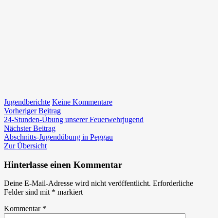
zu
Jugendberichte
Keine Kommentare
Beitragsnavigation
Vorheriger
Übung
Vorheriger Beitrag
Beitrag:
der
24-Stunden-Übung unserer Feuerwehrjugend
Nächster
Jugend
Nächster Beitrag
Beitrag:
in
Abschnitts-Jugendübung in Peggau
Kleinstübing
Zur Übersicht
Hinterlasse einen Kommentar
Deine E-Mail-Adresse wird nicht veröffentlicht.
Erforderliche
Felder sind mit
*
markiert
Kommentar
*