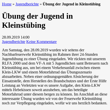
Home
»
Jugendberichte
»
Übung der Jugend in Kleinstübing
Übung der Jugend in
Kleinstübing
28.09.2019
14:00
zu
Jugendberichte
Keine Kommentare
Übung
Am Samstag, den 28.09.2019 wurden wir seitens der
der
Nachbarfeuerwehr Kleinstübing im Rahmen ihrer 24-Stunden
Jugend
Jugendübung zu einer Übung eingeladen. Wir rückten mit unserem
in
RLFA 2000 und dem VF-A mit 5 Jugendlichen samt Betreuern nach
Kleinstübing
Kleinstübing aus, um bei einem Verkehrsunfall zwischen einem
Klein-LKW und einem Motorfahrrad das Übungsszenario
abzuarbeiten. Neben einer ordnungsgemäßen Absicherung der
Einsatzstelle, dem Herstellen des Brandschutzes und der Erste Hilfe
Leistung an Verletzten war es unsere Aufgabe, den Klein-LKW
mittels Hebekissen soweit anzuheben, um das beteiligte
Motorfahrrad unter diesem bergen zu können. Im Anschluß an diese
interessante Übung wurden wir von der Feuerwehr Kleinstübing
noch zur Verpflegung eingeladen, wofür wir uns herzlich bedanken.