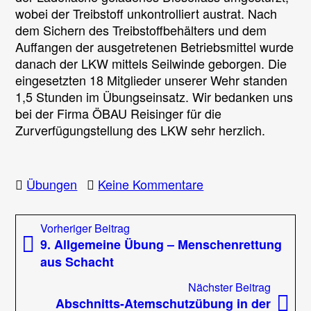
wobei der Treibstoff unkontrolliert austrat. Nach
dem Sichern des Treibstoffbehälters und dem
Auffangen der ausgetretenen Betriebsmittel wurde
danach der LKW mittels Seilwinde geborgen. Die
eingesetzten 18 Mitglieder unserer Wehr standen
1,5 Stunden im Übungseinsatz. Wir bedanken uns
bei der Firma ÖBAU Reisinger für die
Zurverfügungstellung des LKW sehr herzlich.
zu
Übungen
Keine Kommentare
10.
Allgemeine
Beitragsnavigation
Vorheriger
Vorheriger Beitrag
Übung
Beitrag:
9. Allgemeine Übung – Menschenrettung
–
aus Schacht
LKW
Bergung
Nächst
Nächster Beitrag
Beitrag
Abschnitts-Atemschutzübung in der