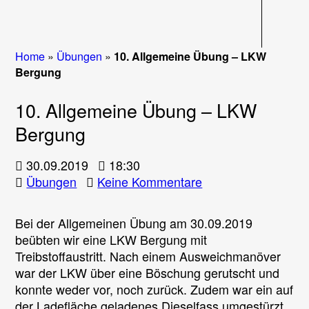
Navigati
Home
»
Übungen
»
10. Allgemeine Übung – LKW
Bergung
10. Allgemeine Übung – LKW
Bergung
30.09.2019
18:30
zu
Übungen
Keine Kommentare
10.
Allgemeine
Bei der Allgemeinen Übung am 30.09.2019
Übung
beübten wir eine LKW Bergung mit
–
Treibstoffaustritt. Nach einem Ausweichmanöver
LKW
war der LKW über eine Böschung gerutscht und
Bergung
konnte weder vor, noch zurück. Zudem war ein auf
der Ladefläche geladenes Dieselfass umgestürzt,