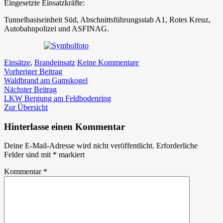
Eingesetzte Einsatzkräfte:
Tunnelbasiseinheit Süd, Abschnittsführungsstab A1, Rotes Kreuz,
Autobahnpolizei und ASFINAG.
zu
Einsätze
,
Brandeinsatz
Keine Kommentare
Beitragsnavigation
Vorheriger
Brandverdacht
Vorheriger Beitrag
Beitrag:
im
Waldbrand am Gamskogel
Nächster
Gleinalmtunnel
Nächster Beitrag
Beitrag:
LKW Bergung am Feldbodenring
Zur Übersicht
Hinterlasse einen Kommentar
Deine E-Mail-Adresse wird nicht veröffentlicht.
Erforderliche
Felder sind mit
*
markiert
Kommentar
*