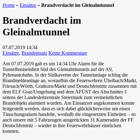
Home
»
Einsätze
»
Brandverdacht im Gleinalmtunnel
Brandverdacht im
Gleinalmtunnel
07.07.2019
14:34
zu
Einsätze
,
Brandeinsatz
Keine Kommentare
Brandverdacht
Am 07.07.2019 gab es um 14:34 Uhr Alarm für die
im
Tunnelbasiseinheit Süd des Gleinalmtunnels auf der A9,
Gleinalmtunnel
Pyhrnautobahn. In der Südkaverne der Tunnelanlage schlug die
Brandmeldeanlage an, woraufhin die Feuerwehren Übelbach/Markt,
Friesach/Wörth, Gratkorn/Markt und Deutschfeistritz zusammen mit
dem ELF Graz/Umgebung und dem AFÜST des Abschnittes 1
seitens der Landesleitzentrale Steiermark zum vermeintlichen
Brandobjekt alarmiert wurden. Am Einsatzort angekommen konnte
festgestellt werden, dass es sich dabei glücklicherweise um einen
Täuschungsalarm handelte, weshalb die eingesetzten Einheiten – so
auch unsere mit 5 Fahrzeugen ausgerückten 31 Kameraden der FF
Deutschfeistritz – wieder in ihre Feuerwehrhäuser einrücken
konnten.