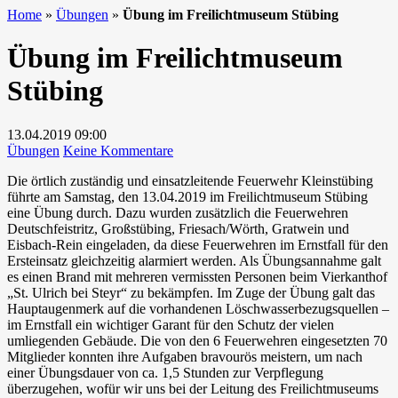
Home
»
Übungen
»
Übung im Freilichtmuseum Stübing
Übung im Freilichtmuseum
Stübing
13.04.2019
09:00
zu
Übungen
Keine Kommentare
Übung
Die örtlich zuständig und einsatzleitende Feuerwehr Kleinstübing
im
führte am Samstag, den 13.04.2019 im Freilichtmuseum Stübing
Freilichtmuseum
eine Übung durch. Dazu wurden zusätzlich die Feuerwehren
Stübing
Deutschfeistritz, Großstübing, Friesach/Wörth, Gratwein und
Eisbach-Rein eingeladen, da diese Feuerwehren im Ernstfall für den
Ersteinsatz gleichzeitig alarmiert werden. Als Übungsannahme galt
es einen Brand mit mehreren vermissten Personen beim Vierkanthof
„St. Ulrich bei Steyr“ zu bekämpfen. Im Zuge der Übung galt das
Hauptaugenmerk auf die vorhandenen Löschwasserbezugsquellen –
im Ernstfall ein wichtiger Garant für den Schutz der vielen
umliegenden Gebäude. Die von den 6 Feuerwehren eingesetzten 70
Mitglieder konnten ihre Aufgaben bravourös meistern, um nach
einer Übungsdauer von ca. 1,5 Stunden zur Verpflegung
überzugehen, wofür wir uns bei der Leitung des Freilichtmuseums