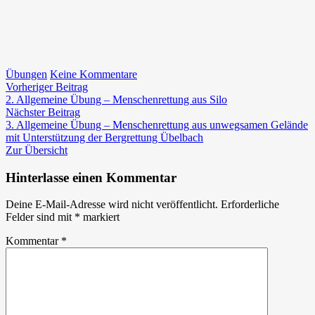
zu
Übungen
Keine Kommentare
Beitragsnavigation
Vorheriger
Übung
Vorheriger Beitrag
Beitrag:
im
2. Allgemeine Übung – Menschenrettung aus Silo
Nächster
Freilichtmuseum
Nächster Beitrag
Beitrag:
Stübing
3. Allgemeine Übung – Menschenrettung aus unwegsamen Gelände
mit Unterstützung der Bergrettung Übelbach
Zur Übersicht
Hinterlasse einen Kommentar
Deine E-Mail-Adresse wird nicht veröffentlicht.
Erforderliche
Felder sind mit
*
markiert
Kommentar
*