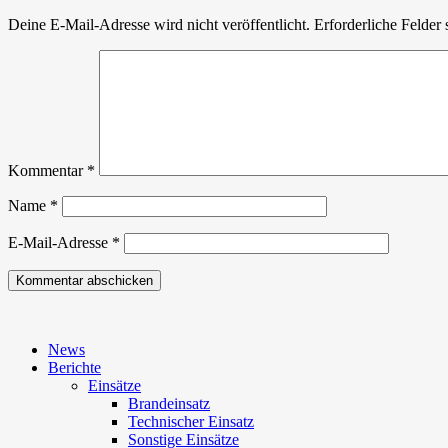
Gelände
mit
Deine E-Mail-Adresse wird nicht veröffentlicht.
Erforderliche Felder 
Unterstützung
der
Bergrettung
Übelbach
Kommentar
*
Name
*
E-Mail-Adresse
*
News
Berichte
Einsätze
Brandeinsatz
Technischer Einsatz
Sonstige Einsätze