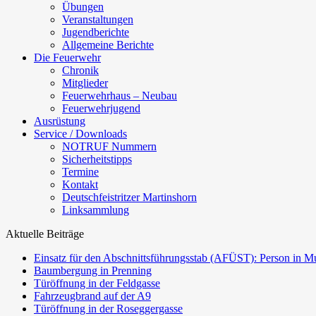
Übungen
Veranstaltungen
Jugendberichte
Allgemeine Berichte
Die Feuerwehr
Chronik
Mitglieder
Feuerwehrhaus – Neubau
Feuerwehrjugend
Ausrüstung
Service / Downloads
NOTRUF Nummern
Sicherheitstipps
Termine
Kontakt
Deutschfeistritzer Martinshorn
Linksammlung
Aktuelle Beiträge
Einsatz für den Abschnittsführungsstab (AFÜST): Person in Mu
Baumbergung in Prenning
Türöffnung in der Feldgasse
Fahrzeugbrand auf der A9
Türöffnung in der Roseggergasse