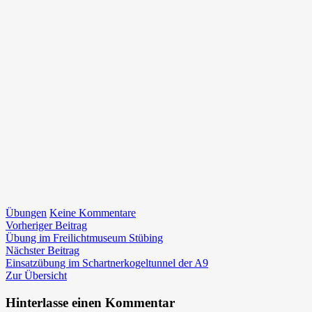
zu
Übungen
Keine Kommentare
Beitragsnavigation
Vorheriger
3.
Vorheriger Beitrag
Beitrag:
Allgemeine
Übung im Freilichtmuseum Stübing
Nächster
Übung
Nächster Beitrag
Beitrag:
–
Einsatzübung im Schartnerkogeltunnel der A9
Menschenrettung
Zur Übersicht
aus
unwegsamen
Hinterlasse einen Kommentar