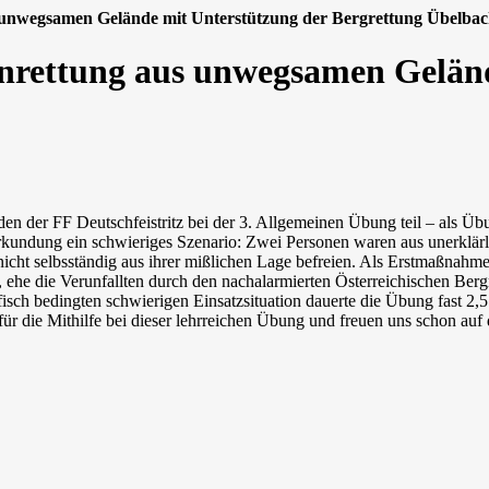
 unwegsamen Gelände mit Unterstützung der Bergrettung Übelba
nrettung aus unwegsamen Geländ
r FF Deutschfeistritz bei der 3. Allgemeinen Übung teil – als Übung
Erkundung ein schwieriges Szenario: Zwei Personen waren aus unerklär
nicht selbsständig aus ihrer mißlichen Lage befreien. Als Erstmaßnahm
 ehe die Verunfallten durch den nachalarmierten Österreichischen Ber
isch bedingten schwierigen Einsatzsituation dauerte die Übung fast 2
r die Mithilfe bei dieser lehrreichen Übung und freuen uns schon auf 