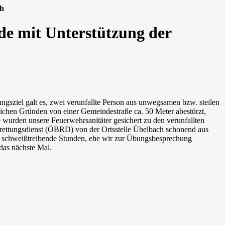
ch
e mit Unterstützung der
sziel galt es, zwei verunfallte Person aus unwegsamen bzw. steilen
lichen Gründen von einer Gemeindestraße ca. 50 Meter abestürzt,
e wurden unsere Feuerwehrsanitäter gesichert zu den verunfallten
grettungsdienst (ÖBRD) von der Ortsstelle Übelbach schonend aus
,5 schweißtreibende Stunden, ehe wir zur Übungsbesprechung
das nächste Mal.