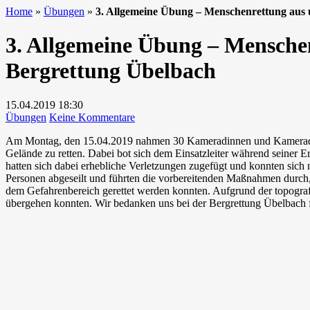
Home
»
Übungen
»
3. Allgemeine Übung – Menschenrettung aus
3. Allgemeine Übung – Mensche
Bergrettung Übelbach
15.04.2019
18:30
zu
Übungen
Keine Kommentare
3.
Am Montag, den 15.04.2019 nahmen 30 Kameradinnen und Kameraden de
Allgemeine
Gelände zu retten. Dabei bot sich dem Einsatzleiter während seiner 
Übung
hatten sich dabei erhebliche Verletzungen zugefügt und konnten sich 
–
Personen abgeseilt und führten die vorbereitenden Maßnahmen durch,
Menschenrettung
dem Gefahrenbereich gerettet werden konnten. Aufgrund der topograf
aus
übergehen konnten. Wir bedanken uns bei der Bergrettung Übelbach fü
unwegsamen
Gelände
mit
Unterstützung
der
Bergrettung
Übelbach