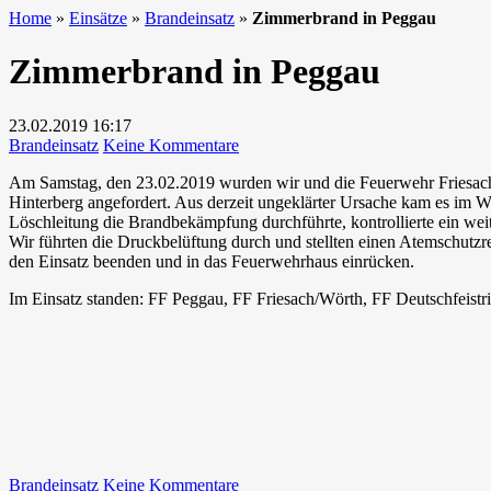
Home
»
Einsätze
»
Brandeinsatz
»
Zimmerbrand in Peggau
Zimmerbrand in Peggau
23.02.2019
16:17
zu
Brandeinsatz
Keine Kommentare
Zimmerbrand
Am Samstag, den 23.02.2019 wurden wir und die Feuerwehr Friesach/
in
Hinterberg angefordert. Aus derzeit ungeklärter Ursache kam es im
Peggau
Löschleitung die Brandbekämpfung durchführte, kontrollierte ein we
Wir führten die Druckbelüftung durch und stellten einen Atemschutz
den Einsatz beenden und in das Feuerwehrhaus einrücken.
Im Einsatz standen: FF Peggau, FF Friesach/Wörth, FF Deutschfeistri
zu
Brandeinsatz
Keine Kommentare