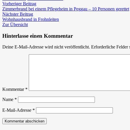
Beitragsnavigation
Vorheriger
Zimmerbrand
Vorheriger Beitrag
Beitrag:
in
Zimmerbrand bei einem Pflegeheim in Peggau – 10 Personen gerettet
Nächster
Peggau
Nächster Beitrag
Beitrag:
Wohnhausbrand in Frohnleiten
Zur Übersicht
Hinterlasse einen Kommentar
Deine E-Mail-Adresse wird nicht veröffentlicht.
Erforderliche Felder 
Kommentar
*
Name
*
E-Mail-Adresse
*