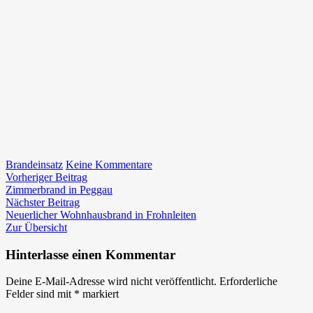
zu
Brandeinsatz
Keine Kommentare
Beitragsnavigation
Vorheriger
Wohnhausbrand
Vorheriger Beitrag
Beitrag:
in
Zimmerbrand in Peggau
Nächster
Frohnleiten
Nächster Beitrag
Beitrag:
Neuerlicher Wohnhausbrand in Frohnleiten
Zur Übersicht
Hinterlasse einen Kommentar
Deine E-Mail-Adresse wird nicht veröffentlicht.
Erforderliche
Felder sind mit
*
markiert