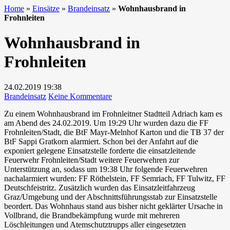
Home
»
Einsätze
»
Brandeinsatz
»
Wohnhausbrand in
Frohnleiten
Wohnhausbrand in
Frohnleiten
24.02.2019
19:38
zu
Brandeinsatz
Keine Kommentare
Wohnhausbrand
Zu einem Wohnhausbrand im Frohnleitner Stadtteil Adriach kam es
in
am Abend des 24.02.2019. Um 19:29 Uhr wurden dazu die FF
Frohnleiten
Frohnleiten/Stadt, die BtF Mayr-Melnhof Karton und die TB 37 der
BtF Sappi Gratkorn alarmiert. Schon bei der Anfahrt auf die
exponiert gelegene Einsatzstelle forderte die einsatzleitende
Feuerwehr Frohnleiten/Stadt weitere Feuerwehren zur
Unterstützung an, sodass um 19:38 Uhr folgende Feuerwehren
nachalarmiert wurden: FF Röthelstein, FF Semriach, FF Tulwitz, FF
Deutschfeistritz. Zusätzlich wurden das Einsatzleitfahrzeug
Graz/Umgebung und der Abschnittsführungsstab zur Einsatzstelle
beordert. Das Wohnhaus stand aus bisher nicht geklärter Ursache in
Vollbrand, die Brandbekämpfung wurde mit mehreren
Löschleitungen und Atemschutztrupps aller eingesetzten