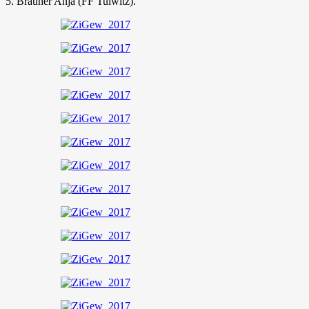
5. Bräuner Anja (FF Tulwitz).