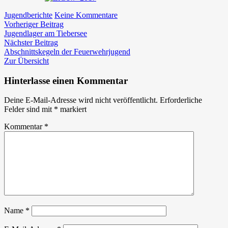
zu
Jugendberichte
Keine Kommentare
Beitragsnavigation
Vorheriger
Zimmergewehrschießen
Vorheriger Beitrag
Beitrag:
der
Jugendlager am Tiebersee
Nächster
Feuerwehrjugend
Nächster Beitrag
Beitrag:
Abschnittskegeln der Feuerwehrjugend
Zur Übersicht
Hinterlasse einen Kommentar
Deine E-Mail-Adresse wird nicht veröffentlicht.
Erforderliche
Felder sind mit
*
markiert
Kommentar
*
Name
*