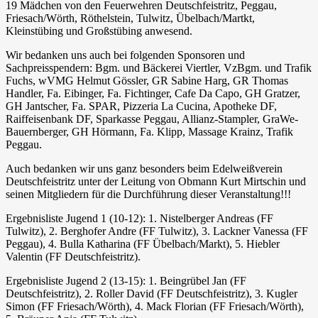
19 Mädchen von den Feuerwehren Deutschfeistritz, Peggau,
Friesach/Wörth, Röthelstein, Tulwitz, Übelbach/Martkt,
Kleinstübing und Großstübing anwesend.
Wir bedanken uns auch bei folgenden Sponsoren und
Sachpreisspendern: Bgm. und Bäckerei Viertler, VzBgm. und Trafik
Fuchs, wVMG Helmut Gössler, GR Sabine Harg, GR Thomas
Handler, Fa. Eibinger, Fa. Fichtinger, Cafe Da Capo, GH Gratzer,
GH Jantscher, Fa. SPAR, Pizzeria La Cucina, Apotheke DF,
Raiffeisenbank DF, Sparkasse Peggau, Allianz-Stampler, GraWe-
Bauernberger, GH Hörmann, Fa. Klipp, Massage Krainz, Trafik
Peggau.
Auch bedanken wir uns ganz besonders beim Edelweißverein
Deutschfeistritz unter der Leitung von Obmann Kurt Mirtschin und
seinen Mitgliedern für die Durchführung dieser Veranstaltung!!!
Ergebnisliste Jugend 1 (10-12): 1. Nistelberger Andreas (FF
Tulwitz), 2. Berghofer Andre (FF Tulwitz), 3. Lackner Vanessa (FF
Peggau), 4. Bulla Katharina (FF Übelbach/Markt), 5. Hiebler
Valentin (FF Deutschfeistritz).
Ergebnisliste Jugend 2 (13-15): 1. Beingrübel Jan (FF
Deutschfeistritz), 2. Roller David (FF Deutschfeistritz), 3. Kugler
Simon (FF Friesach/Wörth), 4. Mack Florian (FF Friesach/Wörth),