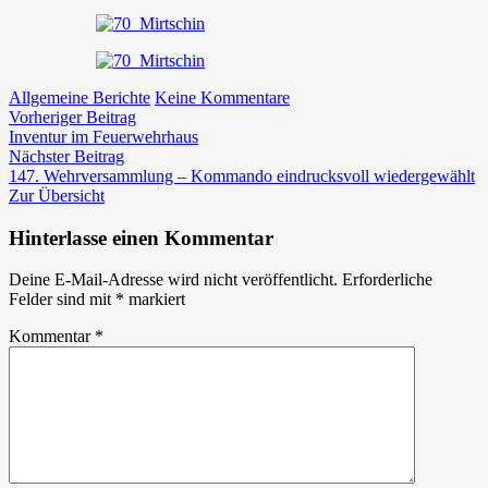
zu
Allgemeine Berichte
Keine Kommentare
Beitragsnavigation
Vorheriger
Wir
Vorheriger Beitrag
Beitrag:
gratulieren
Inventur im Feuerwehrhaus
Nächster
Kamerad
Nächster Beitrag
Beitrag:
Kurt
147. Wehrversammlung – Kommando eindrucksvoll wiedergewählt
Mirtschin
Zur Übersicht
zum
70er
Hinterlasse einen Kommentar
Deine E-Mail-Adresse wird nicht veröffentlicht.
Erforderliche
Felder sind mit
*
markiert
Kommentar
*