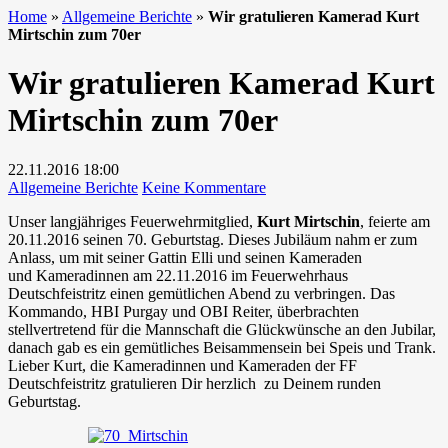
Home
»
Allgemeine Berichte
»
Wir gratulieren Kamerad Kurt
Mirtschin zum 70er
Wir gratulieren Kamerad Kurt
Mirtschin zum 70er
22.11.2016
18:00
zu
Allgemeine Berichte
Keine Kommentare
Wir
Unser langjähriges Feuerwehrmitglied,
Kurt Mirtschin
, feierte am
gratulieren
20.11.2016 seinen 70. Geburtstag. Dieses Jubiläum nahm er zum
Kamerad
Anlass, um mit seiner Gattin Elli und seinen Kameraden
Kurt
und Kameradinnen am 22.11.2016 im Feuerwehrhaus
Mirtschin
Deutschfeistritz einen gemütlichen Abend zu verbringen. Das
zum
Kommando, HBI Purgay und OBI Reiter, überbrachten
70er
stellvertretend für die Mannschaft die Glückwünsche an den Jubilar,
danach gab es ein gemütliches Beisammensein bei Speis und Trank.
Lieber Kurt, die Kameradinnen und Kameraden der FF
Deutschfeistritz gratulieren Dir herzlich zu Deinem runden
Geburtstag.