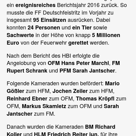
ein
Berichtsjahr 2016 zurück. So
ereignisreiches
musste die FF Deutschfeistritz im Vorjahr zu
insgesamt
ausrücken. Dabei
95 Einsätzen
konnten
und
sowie
24 Personen
ein Tier
in der Höhe von knapp
Sachwerte
5 Millionen
von der Feuerwehr
werden.
Euro
gerettet
Nach dem Bericht des HBI erfolgte die
Angelobung von
,
OFM Hans Peter Marchl
FM
und
.
Rupert Schrank
PFM Sarah Jantscher
Folgende Kameraden wurden befördert:
Mario
zum HFM,
zum HFM,
Gößler
Jochen Zeiler
zum OFM,
zum
Reinhard Ebner
Thomas Kröpfl
OFM,
zum OFM und
Markus Skamletz
Sarah
zum FM.
Jantscher
Danach wurden die Kameraden
BM Richard
und
für ihre
Koller
HLM Friedrich Reiter jun.