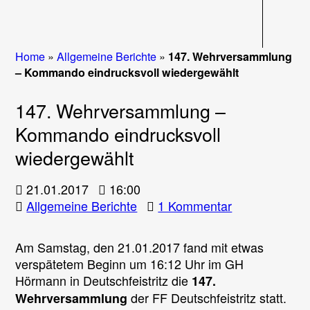
Navigati
Home
»
Allgemeine Berichte
»
147. Wehrversammlung
– Kommando eindrucksvoll wiedergewählt
147. Wehrversammlung –
Kommando eindrucksvoll
wiedergewählt
21.01.2017
16:00
zu
Allgemeine Berichte
1 Kommentar
147.
Wehrversamm
Am Samstag, den 21.01.2017 fand mit etwas
–
verspätetem Beginn um 16:12 Uhr im GH
Kommando
Hörmann in Deutschfeistritz die
147.
eindrucksvoll
der FF Deutschfeistritz statt.
Wehrversammlung
wiedergewähl