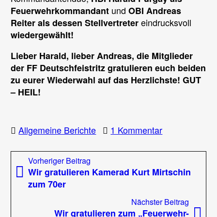
und
Feuerwehrkommandant
OBI Andreas
eindrucksvoll
Reiter als dessen Stellvertreter
wiedergewählt!
Lieber Harald, lieber Andreas, die Mitglieder
der FF Deutschfeistritz gratulieren euch beiden
zu eurer Wiederwahl auf das Herzlichste! GUT
– HEIL!
zu
Allgemeine Berichte
1 Kommentar
147.
Wehrversamm
Beitragsnavigation
Vorheriger
Vorheriger Beitrag
–
Beitrag:
Wir gratulieren Kamerad Kurt Mirtschin
Kommando
zum 70er
eindrucksvoll
wiedergewähl
Nächst
Nächster Beitrag
Beitrag
Wir gratulieren zum „Feuerwehr-