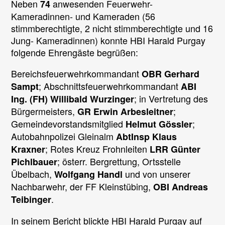
Neben
anwesenden Feuerwehr-
74
Kameradinnen- und Kameraden (56
stimmberechtigte, 2 nicht stimmberechtigte und 16
Jung- Kameradinnen) konnte HBI Harald Purgay
folgende Ehrengäste begrüßen:
Bereichsfeuerwehrkommandant
OBR Gerhard
; Abschnittsfeuerwehrkommandant
Sampt
ABI
; in Vertretung des
Ing. (FH) Willibald Wurzinger
Bürgermeisters,
;
GR Erwin Arbesleitner
Gemeindevorstandsmitglied
;
Helmut Gössler
Autobahnpolizei Gleinalm
AbtInsp Klaus
; Rotes Kreuz Frohnleiten
Kraxner
LRR Günter
; österr. Bergrettung, Ortsstelle
Pichlbauer
Übelbach,
und von unserer
Wolfgang Handl
Nachbarwehr, der FF Kleinstübing,
OBI Andreas
.
Teibinger
In seinem Bericht blickte HBI Harald Purgay auf