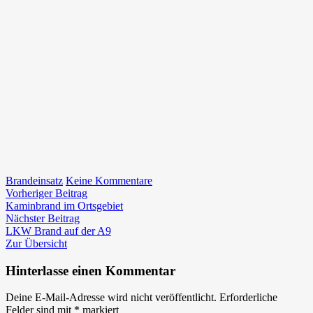
zu
Brandeinsatz
Keine Kommentare
Beitragsnavigation
Vorheriger
LKW
Vorheriger Beitrag
Beitrag:
Brand
Kaminbrand im Ortsgebiet
Nächster
auf
Nächster Beitrag
Beitrag:
der
LKW Brand auf der A9
A9
Zur Übersicht
Hinterlasse einen Kommentar
Deine E-Mail-Adresse wird nicht veröffentlicht.
Erforderliche
Felder sind mit
*
markiert