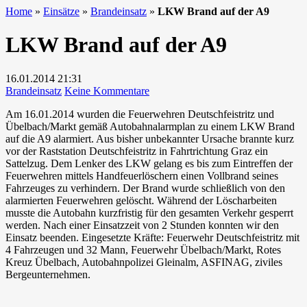
Home
»
Einsätze
»
Brandeinsatz
»
LKW Brand auf der A9
LKW Brand auf der A9
16.01.2014
21:31
zu
Brandeinsatz
Keine Kommentare
LKW
Am 16.01.2014 wurden die Feuerwehren Deutschfeistritz und
Brand
Übelbach/Markt gemäß Autobahnalarmplan zu einem LKW Brand
auf
auf die A9 alarmiert. Aus bisher unbekannter Ursache brannte kurz
der
vor der Raststation Deutschfeistritz in Fahrtrichtung Graz ein
A9
Sattelzug. Dem Lenker des LKW gelang es bis zum Eintreffen der
Feuerwehren mittels Handfeuerlöschern einen Vollbrand seines
Fahrzeuges zu verhindern. Der Brand wurde schließlich von den
alarmierten Feuerwehren gelöscht. Während der Löscharbeiten
musste die Autobahn kurzfristig für den gesamten Verkehr gesperrt
werden. Nach einer Einsatzzeit von 2 Stunden konnten wir den
Einsatz beenden. Eingesetzte Kräfte: Feuerwehr Deutschfeistritz mit
4 Fahrzeugen und 32 Mann, Feuerwehr Übelbach/Markt, Rotes
Kreuz Übelbach, Autobahnpolizei Gleinalm, ASFINAG, ziviles
Bergeunternehmen.