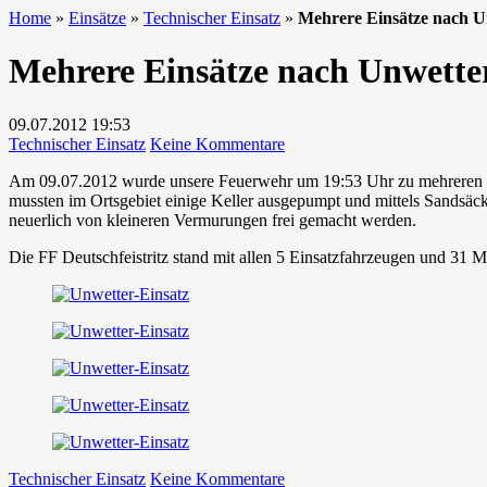
Home
»
Einsätze
»
Technischer Einsatz
»
Mehrere Einsätze nach U
Mehrere Einsätze nach Unwette
09.07.2012
19:53
zu
Technischer Einsatz
Keine Kommentare
Mehrere
Am 09.07.2012 wurde unsere Feuerwehr um 19:53 Uhr zu mehreren Eins
Einsätze
mussten im Ortsgebiet einige Keller ausgepumpt und mittels Sandsäck
nach
neuerlich von kleineren Vermurungen frei gemacht werden.
Unwetter
Die FF Deutschfeistritz stand mit allen 5 Einsatzfahrzeugen und 31 
zu
Technischer Einsatz
Keine Kommentare