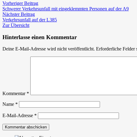
Beitragsnavigation
Vorheriger
Mehrere
Vorheriger Beitrag
Beitrag:
Einsätze
Schwerer Verkehrsunfall mit eingeklemmten Personen auf der A9
Nächster
nach
Nächster Beitrag
Beitrag:
Unwetter
Verkehrsunfall auf der L385
Zur Übersicht
Hinterlasse einen Kommentar
Deine E-Mail-Adresse wird nicht veröffentlicht.
Erforderliche Felder 
Kommentar
*
Name
*
E-Mail-Adresse
*