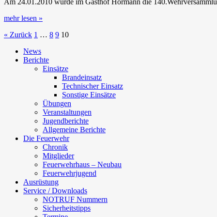
Am 24.01.2010 wurde im Gasthof Hörmann die 140.Wehrversammlung
mehr lesen »
« Zurück
1
…
8
9
10
News
Berichte
Einsätze
Brandeinsatz
Technischer Einsatz
Sonstige Einsätze
Übungen
Veranstaltungen
Jugendberichte
Allgemeine Berichte
Die Feuerwehr
Chronik
Mitglieder
Feuerwehrhaus – Neubau
Feuerwehrjugend
Ausrüstung
Service / Downloads
NOTRUF Nummern
Sicherheitstipps
Termine