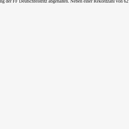
 der FF Deutschfeistritz abgehalten. Neben einer Rekordzahl von 