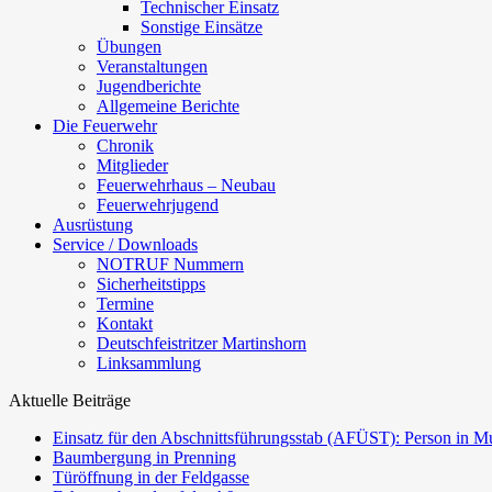
Technischer Einsatz
Sonstige Einsätze
Übungen
Veranstaltungen
Jugendberichte
Allgemeine Berichte
Die Feuerwehr
Chronik
Mitglieder
Feuerwehrhaus – Neubau
Feuerwehrjugend
Ausrüstung
Service / Downloads
NOTRUF Nummern
Sicherheitstipps
Termine
Kontakt
Deutschfeistritzer Martinshorn
Linksammlung
Aktuelle Beiträge
Einsatz für den Abschnittsführungsstab (AFÜST): Person in Mu
Baumbergung in Prenning
Türöffnung in der Feldgasse