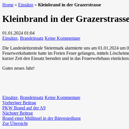
Home
»
Einsätze
»
Kleinbrand in der Grazerstrasse
Kleinbrand in der Grazerstrass
01.01.2024
01:04
zu
Einsätze
,
Brandeinsatz
Keine Kommentare
Kleinbrand
Die Landesleitzentrale Steiermark alarmierte uns am 01.01.2024 um
in
Feuerwerksbatterie hatte im Freien Feuer gefangen, mittels Lösch
der
kurzer Zeit den Einsatz beenden und in das Feuerwehrhaus einrücken
Grazerstrasse
Gutes neues Jahr!
zu
Einsätze
,
Brandeinsatz
Keine Kommentare
Beitragsnavigation
Vorheriger
Kleinbrand
Vorheriger Beitrag
Beitrag:
in
PKW Brand auf der A9
Nächster
der
Nächster Beitrag
Beitrag:
Grazerstrasse
Brand einer Müllinsel in der Bärensiedlung
Zur Übersicht