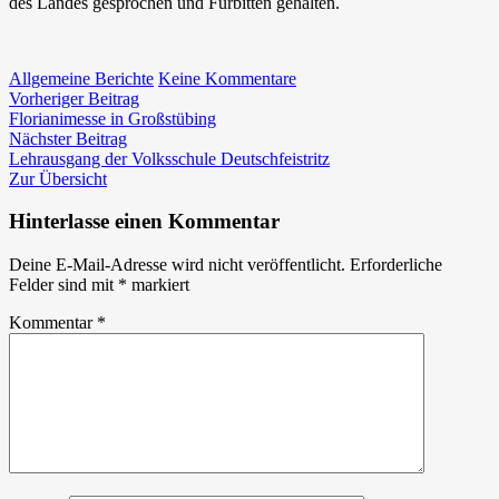
des Landes gesprochen und Fürbitten gehalten.
zu
Allgemeine Berichte
Keine Kommentare
Beitragsnavigation
Vorheriger
Fronleichnam
Vorheriger Beitrag
Beitrag:
in
Florianimesse in Großstübing
Nächster
Deutschfeistritz
Nächster Beitrag
Beitrag:
Lehrausgang der Volksschule Deutschfeistritz
Zur Übersicht
Hinterlasse einen Kommentar
Deine E-Mail-Adresse wird nicht veröffentlicht.
Erforderliche
Felder sind mit
*
markiert
Kommentar
*