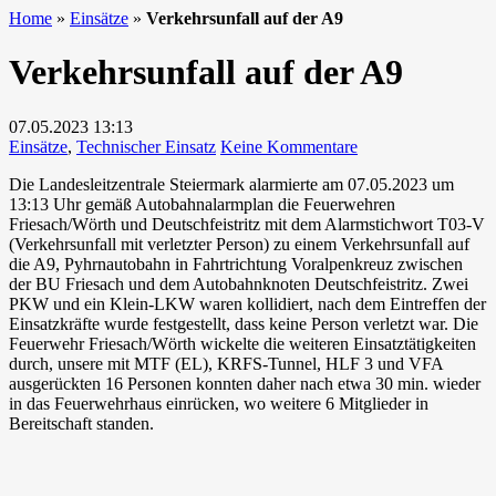
Home
»
Einsätze
»
Verkehrsunfall auf der A9
Verkehrsunfall auf der A9
07.05.2023
13:13
zu
Einsätze
,
Technischer Einsatz
Keine Kommentare
Verkehrsunfall
Die Landesleitzentrale Steiermark alarmierte am 07.05.2023 um
auf
13:13 Uhr gemäß Autobahnalarmplan die Feuerwehren
der
Friesach/Wörth und Deutschfeistritz mit dem Alarmstichwort T03-V
A9
(Verkehrsunfall mit verletzter Person) zu einem Verkehrsunfall auf
die A9, Pyhrnautobahn in Fahrtrichtung Voralpenkreuz zwischen
der BU Friesach und dem Autobahnknoten Deutschfeistritz. Zwei
PKW und ein Klein-LKW waren kollidiert, nach dem Eintreffen der
Einsatzkräfte wurde festgestellt, dass keine Person verletzt war. Die
Feuerwehr Friesach/Wörth wickelte die weiteren Einsatztätigkeiten
durch, unsere mit MTF (EL), KRFS-Tunnel, HLF 3 und VFA
ausgerückten 16 Personen konnten daher nach etwa 30 min. wieder
in das Feuerwehrhaus einrücken, wo weitere 6 Mitglieder in
Bereitschaft standen.