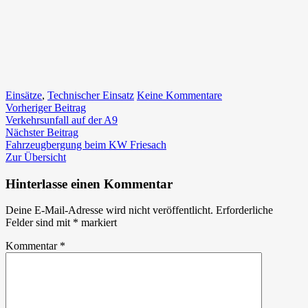
zu
Einsätze
,
Technischer Einsatz
Keine Kommentare
Beitragsnavigation
Vorheriger
Verkehrsunfall
Vorheriger Beitrag
Beitrag:
auf
Verkehrsunfall auf der A9
Nächster
der
Nächster Beitrag
Beitrag:
A9
Fahrzeugbergung beim KW Friesach
Zur Übersicht
Hinterlasse einen Kommentar
Deine E-Mail-Adresse wird nicht veröffentlicht.
Erforderliche
Felder sind mit
*
markiert
Kommentar
*