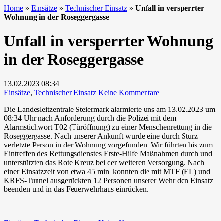
Home
»
Einsätze
»
Technischer Einsatz
»
Unfall in versperrter
Wohnung in der Roseggergasse
Unfall in versperrter Wohnung
in der Roseggergasse
13.02.2023
08:34
zu
Einsätze
,
Technischer Einsatz
Keine Kommentare
Unfall
Die Landesleitzentrale Steiermark alarmierte uns am 13.02.2023 um
in
08:34 Uhr nach Anforderung durch die Polizei mit dem
versperrter
Alarmstichwort T02 (Türöffnung) zu einer Menschenrettung in die
Wohnung
Roseggergasse. Nach unserer Ankunft wurde eine durch Sturz
in
verletzte Person in der Wohnung vorgefunden. Wir führten bis zum
der
Eintreffen des Rettungsdienstes Erste-Hilfe Maßnahmen durch und
Roseggergasse
unterstützten das Rote Kreuz bei der weiteren Versorgung. Nach
einer Einsatzzeit von etwa 45 min. konnten die mit MTF (EL) und
KRFS-Tunnel ausgerückten 12 Personen unserer Wehr den Einsatz
beenden und in das Feuerwehrhaus einrücken.