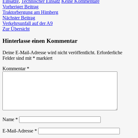
zu
Einsätze
,
Technischer Einsatz
Keine Kommentare
Beitragsnavigation
Vorheriger
Unfall
Vorheriger Beitrag
Beitrag:
in
Traktorbergung am Himberg
Nächster
versperrter
Nächster Beitrag
Beitrag:
Wohnung
Verkehrsunfall auf der A9
in
Zur Übersicht
der
Roseggergasse
Hinterlasse einen Kommentar
Deine E-Mail-Adresse wird nicht veröffentlicht.
Erforderliche
Felder sind mit
*
markiert
Kommentar
*
Name
*
E-Mail-Adresse
*