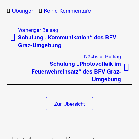
zu
Übungen
Keine Kommentare
Schulung
für
Beitragsnavigation
Vorheriger
Vorheriger Beitrag
Führungskräfte
Beitrag:
Schulung „Kommunikation“ des BFV
im
Graz-Umgebung
Tunneleinsatz
–
Nächst
Nächster Beitrag
Teil
Beitrag
Schulung „Photovoltaik im
1
Feuerwehreinsatz“ des BFV Graz-
Umgebung
Zur Übersicht