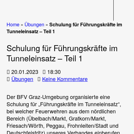
Navigati
Home
»
Übungen
»
Schulung für Führungskräfte im
Tunneleinsatz – Teil 1
Schulung für Führungskräfte im
Tunneleinsatz – Teil 1
20.01.2023
18:30
zu
Übungen
Keine Kommentare
Schulung
für
Der BFV Graz-Umgebung organisierte eine
Führungskräfte
Schulung für „Führungskräfte im Tunneleinsatz“,
im
bei welcher Feuerwehren aus dem nördlichen
Tunneleinsatz
Bereich (Übelbach/Markt, Gratkorn/Markt,
–
Friesach/Wörth, Peggau, Frohnleiten/Stadt und
Teil
Deutschfeistritz) unseres Verbandes einberufen