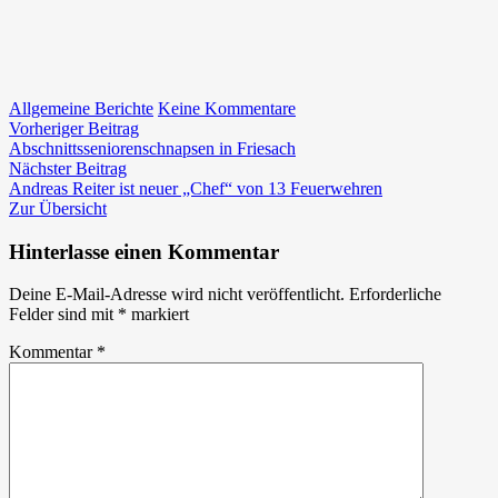
zu
Allgemeine Berichte
Keine Kommentare
Beitragsnavigation
Vorheriger
Grundausbildung
Vorheriger Beitrag
Beitrag:
erfolgreich
Abschnittsseniorenschnapsen in Friesach
Nächster
abgeschlossen
Nächster Beitrag
Beitrag:
Andreas Reiter ist neuer „Chef“ von 13 Feuerwehren
Zur Übersicht
Hinterlasse einen Kommentar
Deine E-Mail-Adresse wird nicht veröffentlicht.
Erforderliche
Felder sind mit
*
markiert
Kommentar
*