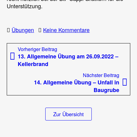
Unterstützung.
zu
Übungen
Keine Kommentare
Übung
MRAS
Beitragsnavigation
Vorheriger
Vorheriger Beitrag
(Menschenrettung
Beitrag:
13. Allgemeine Übung am 26.09.2022 –
und
Kellerbrand
Absturzsicherung)
Nächst
Nächster Beitrag
Beitrag
14. Allgemeine Übung – Unfall in
Baugrube
Zur Übersicht