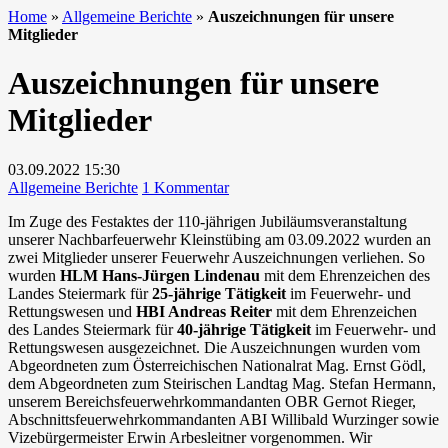
Home
»
Allgemeine Berichte
»
Auszeichnungen für unsere
Mitglieder
Auszeichnungen für unsere
Mitglieder
03.09.2022
15:30
zu
Allgemeine Berichte
1 Kommentar
Auszeichnungen
Im Zuge des Festaktes der 110-jährigen Jubiläumsveranstaltung
für
unserer Nachbarfeuerwehr Kleinstübing am 03.09.2022 wurden an
unsere
zwei Mitglieder unserer Feuerwehr Auszeichnungen verliehen. So
Mitglieder
wurden
HLM Hans-Jürgen Lindenau
mit dem Ehrenzeichen des
Landes Steiermark für
25-jährige Tätigkeit
im Feuerwehr- und
Rettungswesen und
HBI Andreas Reiter
mit dem Ehrenzeichen
des Landes Steiermark für
40-jährige Tätigkeit
im Feuerwehr- und
Rettungswesen ausgezeichnet. Die Auszeichnungen wurden vom
Abgeordneten zum Österreichischen Nationalrat Mag. Ernst Gödl,
dem Abgeordneten zum Steirischen Landtag Mag. Stefan Hermann,
unserem Bereichsfeuerwehrkommandanten OBR Gernot Rieger,
Abschnittsfeuerwehrkommandanten ABI Willibald Wurzinger sowie
Vizebürgermeister Erwin Arbesleitner vorgenommen. Wir