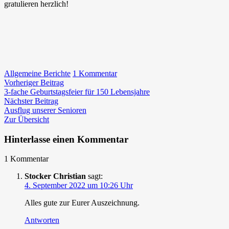
gratulieren herzlich!
zu
Allgemeine Berichte
1 Kommentar
Beitragsnavigation
Vorheriger
Auszeichnungen
Vorheriger Beitrag
Beitrag:
für
3-fache Geburtstagsfeier für 150 Lebensjahre
Nächster
unsere
Nächster Beitrag
Beitrag:
Mitglieder
Ausflug unserer Senioren
Zur Übersicht
Hinterlasse einen Kommentar
1 Kommentar
Stocker Christian
sagt:
4. September 2022 um 10:26 Uhr
Alles gute zur Eurer Auszeichnung.
Antworten