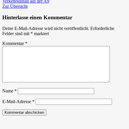
Beitrag:
in
Verkehrsunfall auf der A9
der
Zur Übersicht
Feldgasse
Hinterlasse einen Kommentar
Deine E-Mail-Adresse wird nicht veröffentlicht.
Erforderliche
Felder sind mit
*
markiert
Kommentar
*
Name
*
E-Mail-Adresse
*