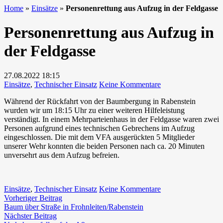
Home
»
Einsätze
»
Personenrettung aus Aufzug in der Feldgasse
Personenrettung aus Aufzug in
der Feldgasse
27.08.2022
18:15
zu
Einsätze
,
Technischer Einsatz
Keine Kommentare
Personenrettung
Während der Rückfahrt von der Baumbergung in Rabenstein
aus
wurden wir um 18:15 Uhr zu einer weiteren Hilfeleistung
Aufzug
verständigt. In einem Mehrparteienhaus in der Feldgasse waren zwei
in
Personen aufgrund eines technischen Gebrechens im Aufzug
der
eingeschlossen. Die mit dem VFA ausgerückten 5 Mitglieder
Feldgasse
unserer Wehr konnten die beiden Personen nach ca. 20 Minuten
unversehrt aus dem Aufzug befreien.
zu
Einsätze
,
Technischer Einsatz
Keine Kommentare
Beitragsnavigation
Vorheriger
Personenrettung
Vorheriger Beitrag
Beitrag:
aus
Baum über Straße in Frohnleiten/Rabenstein
Nächster
Aufzug
Nächster Beitrag