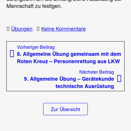
Mannschaft zu festigen.
zu
Übungen
Keine Kommentare
Übung
MRAS
Beitragsnavigation
Vorheriger
Vorheriger Beitrag
(Menschenrettung
Beitrag:
8. Allgemeine Übung gemeinsam mit dem
und
Roten Kreuz – Personenrettung aus LKW
Absturzsicherung)
Nächst
Nächster Beitrag
Beitrag
9. Allgemeine Übung – Gerätekunde
technische Ausrüstung
Zur Übersicht