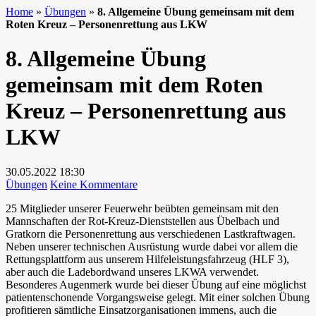
Home
»
Übungen
»
8. Allgemeine Übung gemeinsam mit dem
Roten Kreuz – Personenrettung aus LKW
8. Allgemeine Übung
gemeinsam mit dem Roten
Kreuz – Personenrettung aus
LKW
30.05.2022
18:30
zu
Übungen
Keine Kommentare
8.
25 Mitglieder unserer Feuerwehr beübten gemeinsam mit den
Allgemeine
Mannschaften der Rot-Kreuz-Dienststellen aus Übelbach und
Übung
Gratkorn die Personenrettung aus verschiedenen Lastkraftwagen.
gemeinsam
Neben unserer technischen Ausrüstung wurde dabei vor allem die
mit
Rettungsplattform aus unserem Hilfeleistungsfahrzeug (HLF 3),
dem
aber auch die Ladebordwand unseres LKWA verwendet.
Roten
Besonderes Augenmerk wurde bei dieser Übung auf eine möglichst
Kreuz
patientenschonende Vorgangsweise gelegt. Mit einer solchen Übung
–
profitieren sämtliche Einsatzorganisationen immens, auch die
Personenrettung