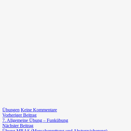
zu
Übungen
Keine Kommentare
Beitragsnavigation
Vorheriger
8.
Vorheriger Beitrag
Beitrag:
Allgemeine
7. Allgemeine Übung – Funkübung
Nächster
Übung
Nächster Beitrag
Beitrag:
gemeinsam
Übung MRAS (Menschenrettung und Absturzsicherung)