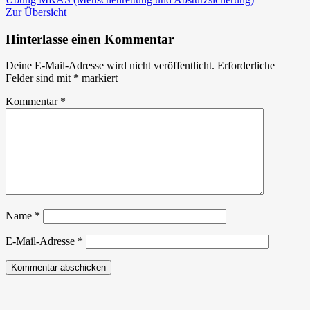
mit
Zur Übersicht
dem
Roten
Hinterlasse einen Kommentar
Kreuz
–
Deine E-Mail-Adresse wird nicht veröffentlicht.
Erforderliche
Personenrettung
Felder sind mit
*
markiert
aus
LKW
Kommentar
*
Name
*
E-Mail-Adresse
*