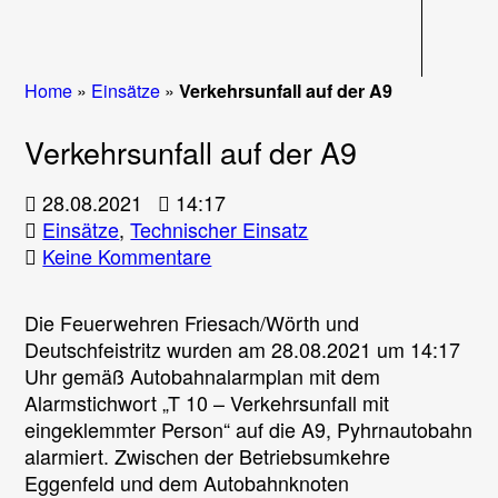
Navigati
Home
»
Einsätze
»
Verkehrsunfall auf der A9
Verkehrsunfall auf der A9
28.08.2021
14:17
Einsätze
,
Technischer Einsatz
zu
Keine Kommentare
Verkehrsunfall
auf
Die Feuerwehren Friesach/Wörth und
der
Deutschfeistritz wurden am 28.08.2021 um 14:17
A9
Uhr gemäß Autobahnalarmplan mit dem
Alarmstichwort „T 10 – Verkehrsunfall mit
eingeklemmter Person“ auf die A9, Pyhrnautobahn
alarmiert. Zwischen der Betriebsumkehre
Eggenfeld und dem Autobahnknoten