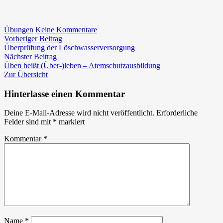
zu
Übungen
Keine Kommentare
Beitragsnavigation
Vorheriger
Online
Vorheriger Beitrag
Beitrag:
Lehrveranstaltung
Überprüfung der Löschwasserversorgung
Nächster
der
Nächster Beitrag
Beitrag:
Feuerwehr-
Üben heißt (Über-)leben – Atemschutzausbildung
und
Zur Übersicht
Zivilschutzschule
–
Hinterlasse einen Kommentar
Atemschutzüberwachung
Deine E-Mail-Adresse wird nicht veröffentlicht.
Erforderliche
Felder sind mit
*
markiert
Kommentar
*
Name
*