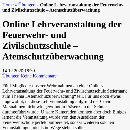
Home
»
Übungen
»
Online Lehrveranstaltung der Feuerwehr-
und Zivilschutzschule – Atemschutzüberwachung
Online Lehrveranstaltung der
Feuerwehr- und
Zivilschutzschule –
Atemschutzüberwachung
14.12.2020
18:30
zu
Übungen
Keine Kommentare
Online
Fünf Mitglieder unserer Wehr nahmen an einer Online-
Lehrveranstaltung
Lehrveranstaltung der Feuerwehr- und Zivilschutzschule Steiermark
der
zum Thema „Atemschutzüberwachung“ teil. Für uns doch etwas
Feuerwehr-
ungewohnt, da diese Lehrveranstaltung aufgrund der Covid-
und
Maßnahmen nicht wie gewohnt in Präsenz an der Schule
Zivilschutzschule
durchgeführt wurde. Unsere Kameraden konnten aber doch Einiges
–
lernen: die Veranstaltung wurde von den Ausbildern der
Atemschutzüberwachung
Feuerwehrschule perfekt aufbereitet, sodass weiteren solchen
Veranstaltungen nichts im Wege stehen sollte.