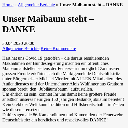
Home
»
Allgemeine Berichte
»
Unser Maibaum steht – DANKE
Unser Maibaum steht –
DANKE
30.04.2020
20:00
zu
Allgemeine Berichte
Keine Kommentare
Unser
Hart hat uns Covid 19 getroffen – die daraus resultierenden
Maibaum
Maßnahmen der Bundesregierung machten ein öffentliches
steht
Maibaumaufstellen seitens der Feuerwehr unmöglich! Zu unserer
–
grossen Freude erklärten sich die Marktgemeinde Deutschfeistritz
DANKE
unter Bürgermeister Michael Viertler mit ALLEN Mitarbeitern des
Außendienstes und der Unternehmer Alois Wülfinger aus Gratkorn
spontan bereit, den „Jubiläumsbaum“ aufzustellen.
Um ehrlich zu sein, konntet Ihr uns damit keine größere Freude
anläßlich unseres heurigen 150-jährigen Bestandsjubiläum bereiten!
Kein Geld der Welt kann Tradition und Hilfsbereitschaft – in Zeiten
wie diesen – ersetzen.
Dafür sagen alle 86 Kameradinnen und Kameraden der Feuerwehr
Deutschfeistritz ein herzliches und respektvolles DANKE!