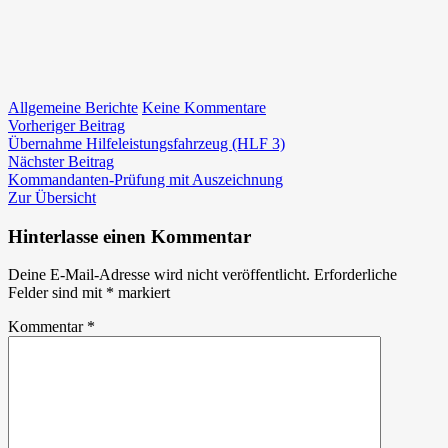
zu
Allgemeine Berichte
Keine Kommentare
Beitragsnavigation
Vorheriger
Unser
Vorheriger Beitrag
Beitrag:
Maibaum
Übernahme Hilfeleistungsfahrzeug (HLF 3)
Nächster
steht
Nächster Beitrag
Beitrag:
–
Kommandanten-Prüfung mit Auszeichnung
DANKE
Zur Übersicht
Hinterlasse einen Kommentar
Deine E-Mail-Adresse wird nicht veröffentlicht.
Erforderliche
Felder sind mit
*
markiert
Kommentar
*