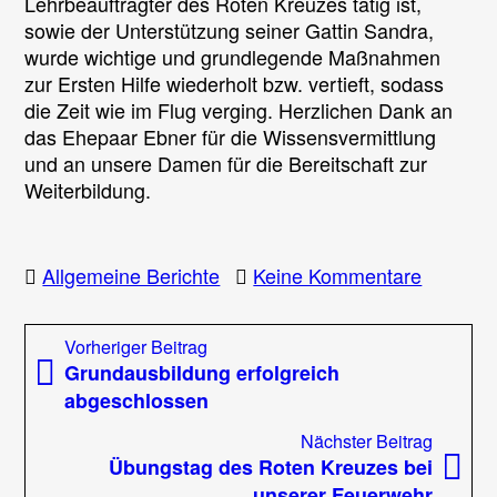
Lehrbeauftragter des Roten Kreuzes tätig ist,
sowie der Unterstützung seiner Gattin Sandra,
wurde wichtige und grundlegende Maßnahmen
zur Ersten Hilfe wiederholt bzw. vertieft, sodass
die Zeit wie im Flug verging. Herzlichen Dank an
das Ehepaar Ebner für die Wissensvermittlung
und an unsere Damen für die Bereitschaft zur
Weiterbildung.
zu
Allgemeine Berichte
Keine Kommentare
Erste
Hilfe
Beitragsnavigation
Vorheriger
Vorheriger Beitrag
Kurs
Beitrag:
Grundausbildung erfolgreich
unserer
abgeschlossen
Damen
Nächst
Nächster Beitrag
Beitrag
Übungstag des Roten Kreuzes bei
unserer Feuerwehr