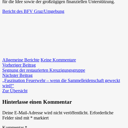
für die Idee sowie der großzügigen finanziellen Unterstützung.
Bericht des BFV Graz/Umgebung
zu
Allgemeine Berichte
Keine Kommentare
Beitragsnavigation
Vorheriger
Unser
Vorheriger Beitrag
Beitrag:
Feuerwehrhaus
Segnung der restaurierten Kreuzigungsgruppe
Nächster
ist
Nächster Beitrag
Beitrag:
ab
„Faszination Feuerwehr – wenn die Sammelleidenschaft geweckt
sofort
wird!“
Strom-
Zur Übersicht
autark
Hinterlasse einen Kommentar
Deine E-Mail-Adresse wird nicht veröffentlicht.
Erforderliche
Felder sind mit
*
markiert
Kommentar
*