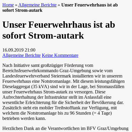
Home
»
Allgemeine Berichte
»
Unser Feuerwehrhaus ist ab
sofort Strom-autark
Unser Feuerwehrhaus ist ab
sofort Strom-autark
16.09.2019
21:00
zu
Allgemeine Berichte
Keine Kommentare
Unser
Nach Initiative samt großzügiger Förderung vom
Feuerwehrhaus
Bereichsfeuerwehrkommando Graz-Umgebung sowie vom
ist
Landesfeuerwehrverband Steiermark installierten wir in unserem
ab
Feuerwehrhaus eine Notstromanlage. Mit diesem leistungsfähigen
sofort
Dieselaggregat (35 kVA) sind wir in der Lage, bei Stromausfällen
Strom-
unser Feuerwehrhaus Strom-autark zu versorgen. Diese
autark
Aufrechterhaltung der Infrastruktur stellt im Anlassfall eine
wesentliche Erleichterung für die Sicherheit der Bevölkerung dar.
Zusätzlich steht ein mobiler Treibstofftank zur Verfügung, mit
welchem die Notstromanlage bis zu 96 Stunden (= 4 Tage)
betrieben werden kann.
Herzlichen Dank an die Verantwortlichen im BFV Graz/Umgebung