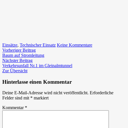
zu
Einsätze
,
Technischer Einsatz
Keine Kommentare
Beitragsnavigation
Vorheriger
Ölbindearbeiten
Vorheriger Beitrag
Beitrag:
in
Baum auf Stromleitung
Nächster
der
Nächster Beitrag
Beitrag:
Übelbacherstraße
Verkehrsunfall Nr.1 im Gleinalmtunnel
Zur Übersicht
Hinterlasse einen Kommentar
Deine E-Mail-Adresse wird nicht veröffentlicht.
Erforderliche
Felder sind mit
*
markiert
Kommentar
*