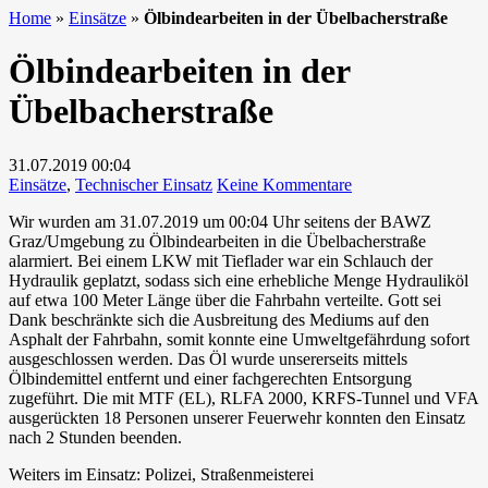
Home
»
Einsätze
»
Ölbindearbeiten in der Übelbacherstraße
Ölbindearbeiten in der
Übelbacherstraße
31.07.2019
00:04
zu
Einsätze
,
Technischer Einsatz
Keine Kommentare
Ölbindearbeiten
Wir wurden am 31.07.2019 um 00:04 Uhr seitens der BAWZ
in
Graz/Umgebung zu Ölbindearbeiten in die Übelbacherstraße
der
alarmiert. Bei einem LKW mit Tieflader war ein Schlauch der
Übelbacherstraße
Hydraulik geplatzt, sodass sich eine erhebliche Menge Hydrauliköl
auf etwa 100 Meter Länge über die Fahrbahn verteilte. Gott sei
Dank beschränkte sich die Ausbreitung des Mediums auf den
Asphalt der Fahrbahn, somit konnte eine Umweltgefährdung sofort
ausgeschlossen werden. Das Öl wurde unsererseits mittels
Ölbindemittel entfernt und einer fachgerechten Entsorgung
zugeführt. Die mit MTF (EL), RLFA 2000, KRFS-Tunnel und VFA
ausgerückten 18 Personen unserer Feuerwehr konnten den Einsatz
nach 2 Stunden beenden.
Weiters im Einsatz: Polizei, Straßenmeisterei