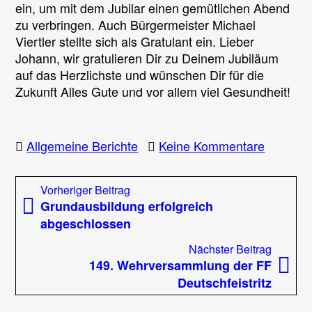
ein, um mit dem Jubilar einen gemütlichen Abend
zu verbringen. Auch Bürgermeister Michael
Viertler stellte sich als Gratulant ein. Lieber
Johann, wir gratulieren Dir zu Deinem Jubiläum
auf das Herzlichste und wünschen Dir für die
Zukunft Alles Gute und vor allem viel Gesundheit!
zu
Allgemeine Berichte
Keine Kommentare
Wir
gratulie
Beitragsnavigation
Vorheriger
Vorheriger Beitrag
zum
Beitrag:
Grundausbildung erfolgreich
80er
abgeschlossen
Nächst
Nächster Beitrag
Beitrag
149. Wehrversammlung der FF
Deutschfeistritz