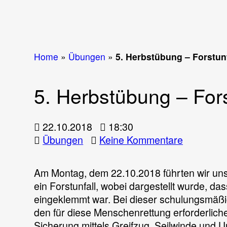
Home
»
Übungen
»
5. Herbstübung – Forstunf
5. Herbstübung – Fors
22.10.2018
18:30
zu
Übungen
Keine Kommentare
5.
Herbstüb
Am Montag, dem 22.10.2018 führten wir u
–
ein Forstunfall, wobei dargestellt wurde, d
Forstunfal
eingeklemmt war. Bei dieser schulungsmäß
den für diese Menschenrettung erforderliche
Sicherung mittels Greifzug, Seilwinde und 