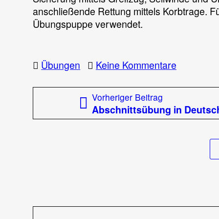
anschließende Rettung mittels Korbtrage. Fü
Übungspuppe verwendet.
zu
Übungen
Keine Kommentare
5.
Herbstüb
Beitragsnavigation
Vorheriger
Vorheriger Beitrag
–
Beitrag:
Abschnittsübung in Deutsch
Forstunfal