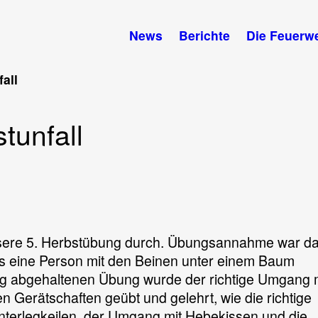
News
Berichte
Die Feuerw
all
tunfall
ung
nsere 5. Herbstübung durch. Übungsannahme war da
ass eine Person mit den Beinen unter einem Baum
l
ig abgehaltenen Übung wurde der richtige Umgang 
n Gerätschaften geübt und gelehrt, wie die richtige
Unterlegkeilen, der Umgang mit Hebekissen und die