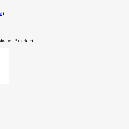
rf)
sind mit
*
markiert