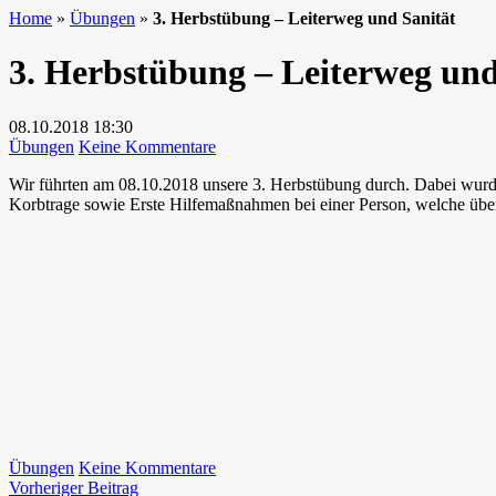
Home
»
Übungen
»
3. Herbstübung – Leiterweg und Sanität
3. Herbstübung – Leiterweg und
08.10.2018
18:30
zu
Übungen
Keine Kommentare
3.
Wir führten am 08.10.2018 unsere 3. Herbstübung durch. Dabei wurden
Herbstübung
Korbtrage sowie Erste Hilfemaßnahmen bei einer Person, welche über
–
Leiterweg
und
Sanität
zu
Übungen
Keine Kommentare
Beitragsnavigation
Vorheriger
3.
Vorheriger Beitrag