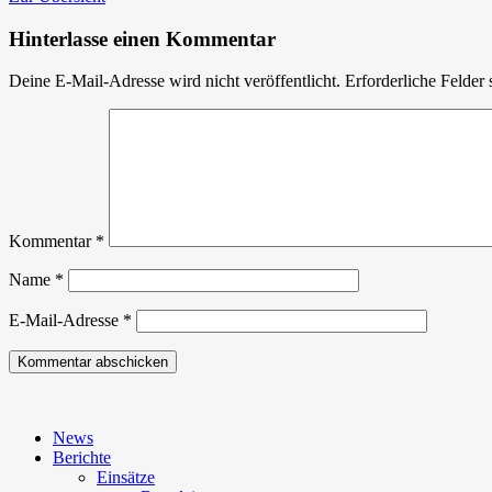
für
den
Hinterlasse einen Kommentar
Brandeinsatz
Deine E-Mail-Adresse wird nicht veröffentlicht.
Erforderliche Felder 
Kommentar
*
Name
*
E-Mail-Adresse
*
News
Berichte
Einsätze