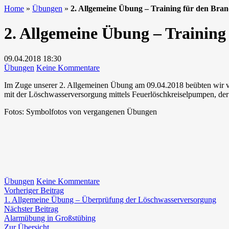
Home
»
Übungen
»
2. Allgemeine Übung – Training für den Bran
2. Allgemeine Übung – Training
09.04.2018
18:30
zu
Übungen
Keine Kommentare
2.
Im Zuge unserer 2. Allgemeinen Übung am 09.04.2018 beübten wir ver
Allgemeine
mit der Löschwasserversorgung mittels Feuerlöschkreiselpumpen, der
Übung
–
Fotos: Symbolfotos von vergangenen Übungen
Training
für
den
Brandeinsatz
zu
Übungen
Keine Kommentare
Beitragsnavigation
Vorheriger
2.
Vorheriger Beitrag
Beitrag:
Allgemeine
1. Allgemeine Übung – Überprüfung der Löschwasserversorgung
Nächster
Übung
Nächster Beitrag
Beitrag:
–
Alarmübung in Großstübing
Training
Zur Übersicht