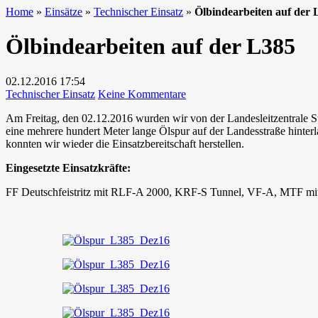
Home
»
Einsätze
»
Technischer Einsatz
»
Ölbindearbeiten auf der 
Ölbindearbeiten auf der L385
02.12.2016
17:54
zu
Technischer Einsatz
Keine Kommentare
Ölbindearbeiten
Am Freitag, den 02.12.2016 wurden wir von der Landesleitzentrale St
auf
eine mehrere hundert Meter lange Ölspur auf der Landesstraße hinter
der
konnten wir wieder die Einsatzbereitschaft herstellen.
L385
Eingesetzte Einsatzkräfte:
FF Deutschfeistritz mit RLF-A 2000, KRF-S Tunnel, VF-A, MTF mit 19