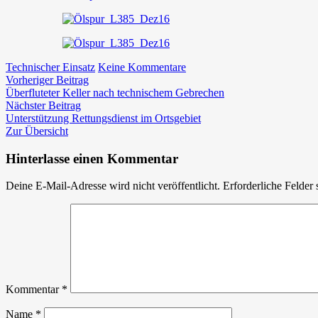
zu
Technischer Einsatz
Keine Kommentare
Beitragsnavigation
Vorheriger
Ölbindearbeiten
Vorheriger Beitrag
Beitrag:
auf
Überfluteter Keller nach technischem Gebrechen
Nächster
der
Nächster Beitrag
Beitrag:
L385
Unterstützung Rettungsdienst im Ortsgebiet
Zur Übersicht
Hinterlasse einen Kommentar
Deine E-Mail-Adresse wird nicht veröffentlicht.
Erforderliche Felder 
Kommentar
*
Name
*