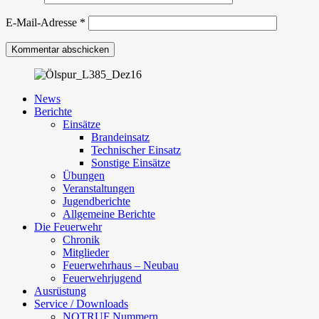
E-Mail-Adresse
*
News
Berichte
Einsätze
Brandeinsatz
Technischer Einsatz
Sonstige Einsätze
Übungen
Veranstaltungen
Jugendberichte
Allgemeine Berichte
Die Feuerwehr
Chronik
Mitglieder
Feuerwehrhaus – Neubau
Feuerwehrjugend
Ausrüstung
Service / Downloads
NOTRUF Nummern