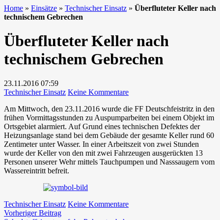
Home
»
Einsätze
»
Technischer Einsatz
»
Überfluteter Keller nach
technischem Gebrechen
Überfluteter Keller nach
technischem Gebrechen
23.11.2016
07:59
zu
Technischer Einsatz
Keine Kommentare
Überfluteter
Am Mittwoch, den 23.11.2016 wurde die FF Deutschfeistritz in den
Keller
frühen Vormittagsstunden zu Auspumparbeiten bei einem Objekt im
nach
Ortsgebiet alarmiert. Auf Grund eines technischen Defektes der
technischem
Heizungsanlage stand bei dem Gebäude der gesamte Keller rund 60
Gebrechen
Zentimeter unter Wasser. In einer Arbeitszeit von zwei Stunden
wurde der Keller von den mit zwei Fahrzeugen ausgerückten 13
Personen unserer Wehr mittels Tauchpumpen und Nasssaugern vom
Wassereintritt befreit.
zu
Technischer Einsatz
Keine Kommentare
Beitragsnavigation
Vorheriger
Überfluteter
Vorheriger Beitrag