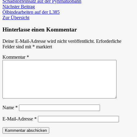
Beitrag:
Keller
Schadstoffeinsatz auf der Pyhrnatuobahn
Nächster
nach
Nächster Beitrag
Beitrag:
technischem
Ölbindearbeiten auf der L385
Gebrechen
Zur Übersicht
Hinterlasse einen Kommentar
Deine E-Mail-Adresse wird nicht veröffentlicht.
Erforderliche
Felder sind mit
*
markiert
Kommentar
*
Name
*
E-Mail-Adresse
*