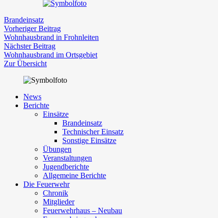
Brandeinsatz
Beitragsnavigation
Vorheriger
Vorheriger Beitrag
Beitrag:
Wohnhausbrand in Frohnleiten
Nächster
Nächster Beitrag
Beitrag:
Wohnhausbrand im Ortsgebiet
Zur Übersicht
News
Berichte
Einsätze
Brandeinsatz
Technischer Einsatz
Sonstige Einsätze
Übungen
Veranstaltungen
Jugendberichte
Allgemeine Berichte
Die Feuerwehr
Chronik
Mitglieder
Feuerwehrhaus – Neubau