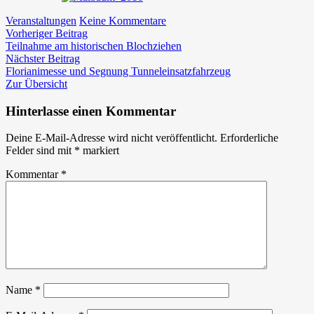
zu
Veranstaltungen
Keine Kommentare
Beitragsnavigation
Vorheriger
Historisches
Vorheriger Beitrag
Beitrag:
Maibaumaufstellen
Teilnahme am historischen Blochziehen
Nächster
Nächster Beitrag
Beitrag:
Florianimesse und Segnung Tunneleinsatzfahrzeug
Zur Übersicht
Hinterlasse einen Kommentar
Deine E-Mail-Adresse wird nicht veröffentlicht.
Erforderliche
Felder sind mit
*
markiert
Kommentar
*
Name
*