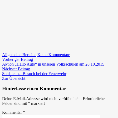
zu
Allgemeine Berichte
Keine Kommentare
Beitragsnavigation
Vorheriger
Abschnittsseniorenschnapse
Vorheriger Beitrag
Beitrag:
in
Aktion „Hallo Auto“ in unseren Volksschulen am 28.10.2015
Nächster
Frohnleiten
Nächster Beitrag
Beitrag:
am
Soldaten zu Besuch bei der Feuerwehr
06.11.2015
Zur Übersicht
Hinterlasse einen Kommentar
Deine E-Mail-Adresse wird nicht veröffentlicht.
Erforderliche
Felder sind mit
*
markiert
Kommentar
*