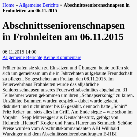
Home
»
Allgemeine Berichte
»
Abschnittsseniorenschnapsen in
Frohnleiten am 06.11.2015
Abschnittsseniorenschnapsen
in Frohnleiten am 06.11.2015
06.11.2015
14:00
zu
Allgemeine Berichte
Keine Kommentare
Abschnittsseniorenschnapse
Früher trafen sie sich zu Einsätzen und Übungen, heute treffen sie
in
sich um gemeinsam um die in Jahrzehnten aufgebaute Freundschaft
Frohnleiten
zu pflegen. So geschehen am Freitag, den 06.11.2015. Im
am
Feuerwehrhaus Frohnleiten wurde das alljährliche
06.11.2015
Seniorenschnapsen unseres Feuerwehrabschnittes abgehalten. 31
Teilnehmer waren gekommen um ihren „Schnapserkönig“ zu küren.
Unzählige Bummerl wurden gespielt – dabei wurde gelacht,
diskutiert und nicht immer bis 66 gezählt, dennoch hatte „Schiri“
Fritz Reiter jun. stets alles im Griff. Am Ende siegte – wie schon im
Vorjahr – Sepp Mitteregger aus Deutschfeistritz, gefolgt von
Heinrich „Heinerl“ Kogler und Franz Harrer aus Semriach. Schöne
Preise wurden vom Abschnittskommandanten ABI Willibald
Wurzinger und dem Abschnittsseniorenbeauftragten E-HBI