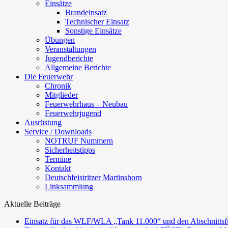
Einsätze
Brandeinsatz
Technischer Einsatz
Sonstige Einsätze
Übungen
Veranstaltungen
Jugendberichte
Allgemeine Berichte
Die Feuerwehr
Chronik
Mitglieder
Feuerwehrhaus – Neubau
Feuerwehrjugend
Ausrüstung
Service / Downloads
NOTRUF Nummern
Sicherheitstipps
Termine
Kontakt
Deutschfeistritzer Martinshorn
Linksammlung
Aktuelle Beiträge
Einsatz für das WLF/WLA „Tank 11.000“ und den Abschnittsf