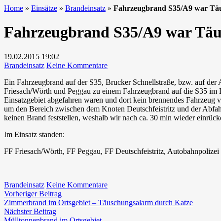
Home
»
Einsätze
»
Brandeinsatz
»
Fahrzeugbrand S35/A9 war Tä
Fahrzeugbrand S35/A9 war Tä
19.02.2015
19:02
zu
Brandeinsatz
Keine Kommentare
Fahrzeugbrand
Ein Fahrzeugbrand auf der S35, Brucker Schnellstraße, bzw. auf de
S35/A9
Friesach/Wörth und Peggau zu einem Fahrzeugbrand auf die S35 im B
war
Einsatzgebiet abgefahren waren und dort kein brennendes Fahrzeug v
Täuschungsalarm
um den Bereich zwischen dem Knoten Deutschfeistritz und der Abfah
keinen Brand feststellen, weshalb wir nach ca. 30 min wieder einrüc
Im Einsatz standen:
FF Friesach/Wörth, FF Peggau, FF Deutschfeistritz, Autobahnpoli
zu
Brandeinsatz
Keine Kommentare
Beitragsnavigation
Vorheriger
Fahrzeugbrand
Vorheriger Beitrag
Beitrag:
S35/A9
Zimmerbrand im Ortsgebiet – Täuschungsalarm durch Katze
Nächster
war
Nächster Beitrag
Beitrag:
Täuschungsalarm
Mülltonnenbrand im Ortsgebiet